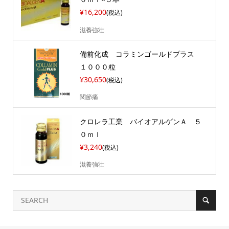
¥16,200
(税込)
滋養強壮
備前化成 コラミンゴールドプラス
１０００粒
¥30,650
(税込)
関節痛
クロレラ工業 バイオアルゲンＡ ５
０ｍｌ
¥3,240
(税込)
滋養強壮