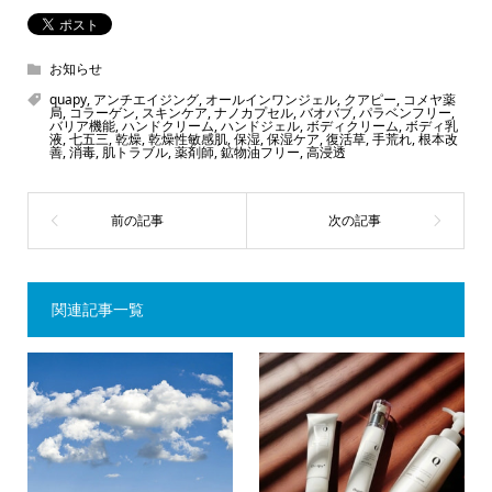
お知らせ
quapy
,
アンチエイジング
,
オールインワンジェル
,
クアピー
,
コメヤ薬
局
,
コラーゲン
,
スキンケア
,
ナノカプセル
,
バオバブ
,
パラベンフリー
,
バリア機能
,
ハンドクリーム
,
ハンドジェル
,
ボディクリーム
,
ボディ乳
液
,
七五三
,
乾燥
,
乾燥性敏感肌
,
保湿
,
保湿ケア
,
復活草
,
手荒れ
,
根本改
善
,
消毒
,
肌トラブル
,
薬剤師
,
鉱物油フリー
,
高浸透
関連記事一覧